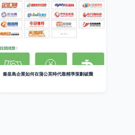
秦皇島企業如何在蒲公英時代靠精準策劃破圈