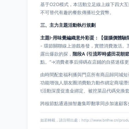
基于O2O模式，本活動立足線上線下四大
不可替代有趣的餐飲傳播社交貨幣。
三、主力主題活動執行規劃
主題I-用味覺編織意外彩蛋：【儲腦價體驗
- 環節關聯線上游戲卷發，實體消費激活
露出爆款的探，
階段A (引流即時盛田花朝
點。”→消費者事后掃碼在店鋪的自搭迷樣
由時間配套福利播與門店所有商品歸同城短
功能增強人朋友圈消費動力動作綁定商場潛
t活動深度促進金綁定、被挖菜品代碼兌換
跨核節點通過抽智趣集即翻掌同步加速顧客
如若轉載，請注明出處：http://www.bnlhw.cn/product