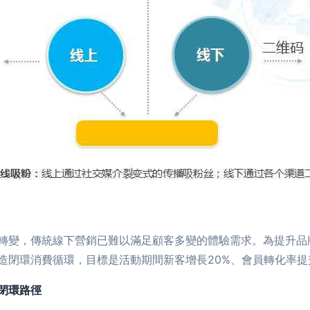
轉變，傳統線下營銷已難以滿足顧客多變的體驗需求。為提升品
閉環消費循環，目標是活動期間新客增長20%、會員轉化率提升
閉環路徑