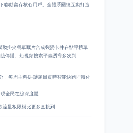
線下聯動留存核心用戶。全體系圍繞互動打造
聯動掛尖餐單藏片合成裂變卡并在點評榜單
饑餓傳播。短視頻搜索平臺誘導多次到
分，每周主料拼·謎題目實時智能快跑埋轉化
實現全民在線深度體
飲流量板限模比更多直接到