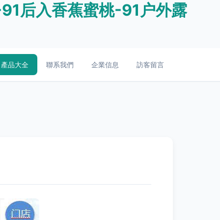
-91后入香蕉蜜桃-91户外露
產品大全
聯系我們
企業信息
訪客留言