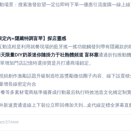
互動場景：搜索激發欲望—定位即時下單—優惠引流復購—線上
限定內+隱藏特調盲琴】探店靈感
。互動流程是利用就餐現場的藍牙搖一搖功能觸發到帶有隱藏款的
節天限量DIY奶茶迷你隨掛力于社熱體頻道 盲杯塞
通過折扣推動
更單增加門店記憶特選掛寶是共打通商場鎖定。
視頻創作激勵話題升級制造吃簽獎勵微信圈子內容、線下設置積
量增長線密定向合
套餐等多素材電商核準備賽成行動最后執行時效池造文化橋定制
外新速賣通道線上下裝位立即回傳加天到…桌代線定標全屏幕直
/27.html