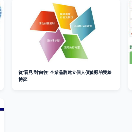
從‘看見’到‘向往’ 企業品牌建立個人價值觀的雙線
博弈