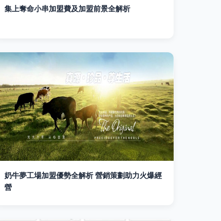
集上奪命小串加盟費及加盟前景全解析
奶牛夢工場加盟優勢全解析 營銷策劃助力火爆經
營